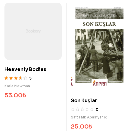
Heavenly Bodies
5
5 üzerinden
Karla Newman
3.60
oy aldı
53.00
₺
Son Kuşlar
0
Sait Faik Abasıyanık
25.00
₺