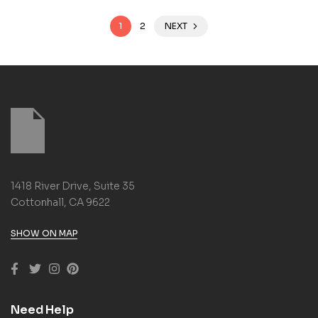
1
2
NEXT
1418 River Drive, Suite 35
Cottonhall, CA 9622
SHOW ON MAP
Need Help