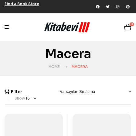
Find a Book Store
0
Macera
HOME
MACERA
Filter
Show