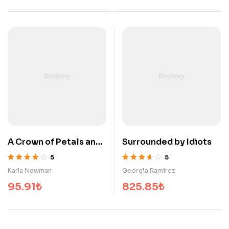
A Crown of Petals and
Surrounded by Idiots
Ice
5
5
5 üzerinden
5 üzerinden
Karla Newman
Georgia Ramirez
4.00
oy aldı
3.60
oy aldı
95.91
₺
825.85
₺