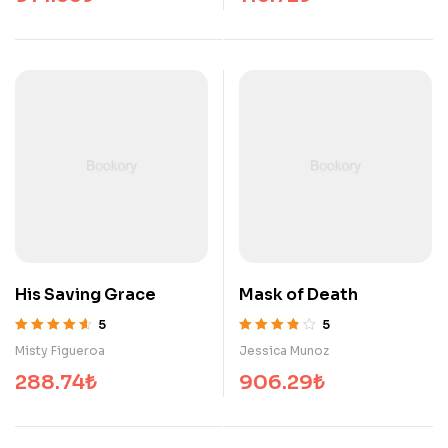
aldı
His Saving Grace
Mask of Death
5
5
5 üzerinden
5 üzerinden
Misty Figueroa
Jessica Munoz
4.60
oy aldı
3.80
oy aldı
288.74
₺
906.29
₺