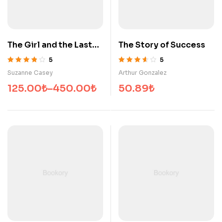
The Girl and the Last
The Story of Success
Sleepover
5
5
5 üzerinden
5 üzerinden
Suzanne Casey
Arthur Gonzalez
3.80
oy aldı
3.60
oy aldı
125.00
₺
–
450.00
₺
50.89
₺