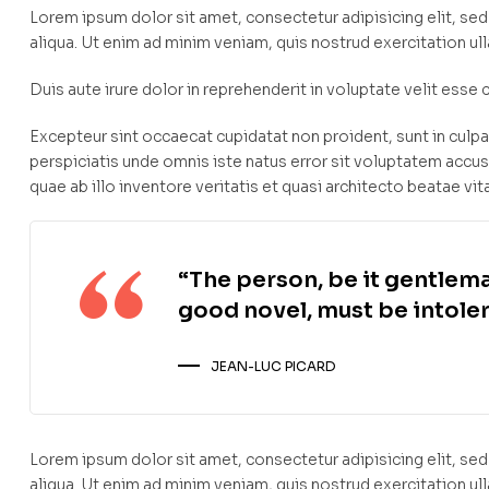
Lorem ipsum dolor sit amet, consectetur adipisicing elit, s
aliqua. Ut enim ad minim veniam, quis nostrud exercitation u
Duis aute irure dolor in reprehenderit in voluptate velit esse c
Excepteur sint occaecat cupidatat non proident, sunt in culpa 
perspiciatis unde omnis iste natus error sit voluptatem ac
quae ab illo inventore veritatis et quasi architecto beatae vit
“The person, be it gentlema
good novel, must be intoler
JEAN-LUC PICARD
Lorem ipsum dolor sit amet, consectetur adipisicing elit, s
aliqua. Ut enim ad minim veniam, quis nostrud exercitation u