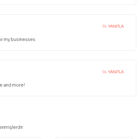
YANITLA
for my businesses
YANITLA
re and more!
lenmişlerdir